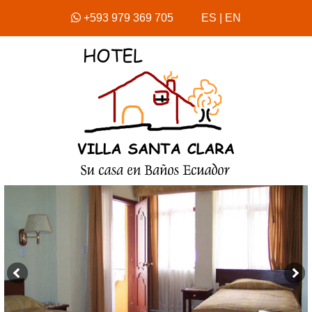
+593 979 369 705
ES
|
EN